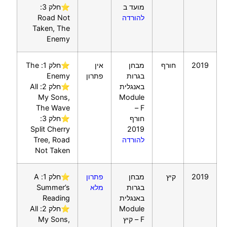
מועד ב
⭐חלק 3:
להורדה
Road Not
Taken, The
Enemy
2019
חורף
מבחן
אין
⭐חלק 1: The
בגרות
פתרון
Enemy
באנגלית
⭐חלק 2: All
My Sons,
Module
The Wave
F –
חורף
⭐חלק 3:
Split Cherry
2019
להורדה
Tree, Road
Not Taken
2019
קיץ
מבחן
פתרון
⭐חלק 1: A
בגרות
מלא
Summer’s
באנגלית
Reading
Module
⭐חלק 2: All
F – קיץ
My Sons,