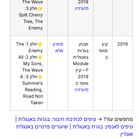
The Wave
2019
להורדה
⭐חלק 3:
Split Cherry
Tree, The
Enemy
2019
קיץ
מבחן
פתרון
⭐חלק 1: The
מועד
בגרות
מלא
Enemy
ב
באנגלית
⭐חלק 2: All
My Sons,
Module
F – קיץ
The Wave
2019
⭐חלק 3: A
מועד ב
Summer’s
להורדה
Reading,
Road Not
Taken
מחפשים עוד? →
טיפים לכתיבת חיבור: בגרות באנגלית
|
טיפים לאנסין: בגרת באנגלית
|
שיעורים פרטיים באנגלית
אונליין