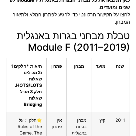
כאן תמצאו את כל מבחני הבגרות באנגלית Module F לפי
שנים ומועדים.
לחצו על הקישור הרלוונטי כדי להגיע לפתרון המלא ולתיאור
המבחן.
טבלת מבחני בגרות באנגלית
Module F (2011–2019)
שנה
מועד
מבחן
פתרון
תיאור: *חלקים 1
ו2 מכילים
שאלות
HOTS/LOTS.
חלק 3 מכיל
שאלות
Bridging
2011
קיץ
מבחן
אין
⭐חלק 1: על
בגרות
פתרון
Rules of the
באנגלית
Game, The