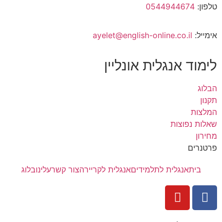
טלפון:
0544944674
אימייל:
ayelet@english-online.co.il
לימוד אנגלית אונליין
הבלוג
תקנון
המלצות
שאלות נפוצות
מחירון
פרטנרים
בית
אנגלית לתלמידים
אנגלית לקריירה
צור קשר
עלינו
בלוג