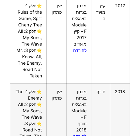
2017
קיץ
מבחן
אין
⭐חלק 1:
מועד
בגרות
פתרון
Rules of the
ב
באנגלית
Game, Split
Cherry Tree
Module
F – קיץ
⭐חלק 2: All
My Sons,
2017
מועד ב
The Wave
להורדה
⭐חלק 3: Mr.
Know-All,
The Enemy,
Road Not
Taken
2018
חורף
מבחן
אין
⭐חלק 1: The
בגרות
פתרון
Enemy
באנגלית
⭐חלק 2: All
My Sons,
Module
The Wave
F –
חורף
⭐חלק 3:
Road Not
2018