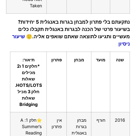
Taken
נתקעתם בלי פתרון למבחן בגרות באנגלית 5 יחידות?
בשיעור פרטי של הכנה לבגרות באנגלית תקבלו כלים
מעשיים ותגיעו לתוצאה שאתם שואפים אליה.🙂
שיעור
ניסיון
שנה
מועד
מבחן
פתרון
תיאור:
*חלקים 1 ו2
מכילים
שאלות
HOTS/LOTS.
חלק 3 מכיל
שאלות
Bridging
2016
חורף
מבחן
אין
⭐חלק 1: A
בגרות
פתרון
Summer’s
באנגלית
Reading