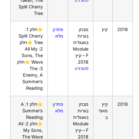
להורדה
Taken, The
Split Cherry
Tree
2018
קיץ
מבחן
פתרון
⭐חלק 1:
בגרות
מלא
Split Cherry
באנגלית
Tree ⭐חלק
2: All My
Module
F – קיץ
Sons, The
2018
Wave ⭐חלק
להורדה
3: The
Enemy, A
Summer’s
Reading
2018
קיץ
מבחן
פתרון
⭐חלק 1: A
מועד
בגרות
מלא
Summer’s
ב
באנגלית
Reading
Module
⭐חלק 2: All
F – קיץ
My Sons,
The Wave
2018