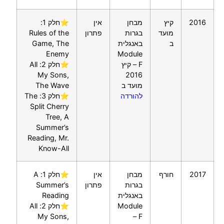
2016
קיץ
מבחן
אין
⭐חלק 1:
מועד
בגרות
פתרון
Rules of the
ב
באנגלית
Game, The
Enemy
Module
F – קיץ
⭐חלק 2: All
My Sons,
2016
מועד ב
The Wave
להורדה
⭐חלק 3: The
Split Cherry
Tree, A
Summer’s
Reading, Mr.
Know-All
2017
חורף
מבחן
אין
⭐חלק 1: A
בגרות
פתרון
Summer’s
באנגלית
Reading
Module
⭐חלק 2: All
My Sons,
F –