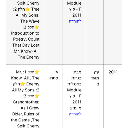
Split Cherry
Module
F – קיץ
Tree ⭐חלק 2:
All My Sons,
2011
להורדה
The Wave
⭐חלק 3:
Introduction to
Poetry, Count
That Day Lost
,Mr. Know-All
The Enemy
2011
קיץ
מבחן
אין
⭐חלק 1: Mr.
מועד
בגרות
פתרון
Know-All , The
ב
באנגלית
Enemy ⭐חלק
2: All My Sons
Module
F – קיץ
⭐חלק 3:
Grandmother,
2011
מועד ב
As I Grew
להורדה
Older, Rules of
the Game ,The
Split Cherry