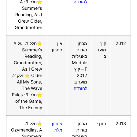
להורדה
⭐חלק 3: A
Summer’s
Reading, As I
Grew Older,
Grandmother
2012
קיץ
מבחן
אין
⭐חלק 1: על A
מועד
בגרות
פתרון
Summer’s
ב
באנגלית
Reading,
Grandmother,
Module
F – קיץ
As I Grew
2012
Older ⭐חלק 2:
מועד ב
All My Sons,
להורדה
The Wave
⭐חלק 3: Rules
of the Game,
The Enemy
2013
חורף
מבחן
פתרון
⭐חלק 1:
בגרות
מלא
Ozymandias, A
באנגלית
Summer’s