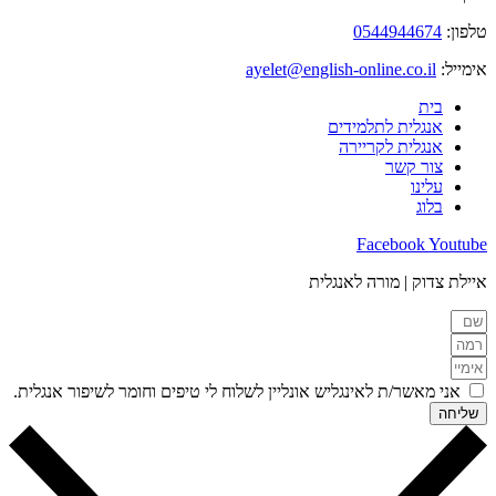
טלפון:
0544944674
אימייל:
ayelet@english-online.co.il
בית
אנגלית לתלמידים
אנגלית לקריירה
צור קשר
עלינו
בלוג
Facebook
Youtube
איילת צדוק | מורה לאנגלית
אני מאשר/ת לאינגליש אונליין לשלוח לי טיפים וחומר לשיפור אנגלית.
שליחה