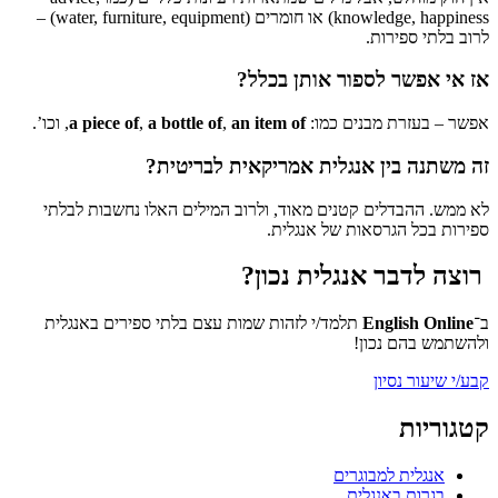
knowledge, happiness) או חומרים (water, furniture, equipment) –
לרוב בלתי ספירות.
אז אי אפשר לספור אותן בכלל?
אפשר – בעזרת מבנים כמו:
an item of
,
a bottle of
,
a piece of
, וכו’.
זה משתנה בין אנגלית אמריקאית לבריטית?
לא ממש. ההבדלים קטנים מאוד, ולרוב המילים האלו נחשבות לבלתי
ספירות בכל הגרסאות של אנגלית.
רוצה לדבר אנגלית נכון?
ב־
English Online
תלמד/י לזהות שמות עצם בלתי ספירים באנגלית
ולהשתמש בהם נכון!
קבע/י שיעור נסיון
קטגוריות
אנגלית למבוגרים
בגרות באנגלית