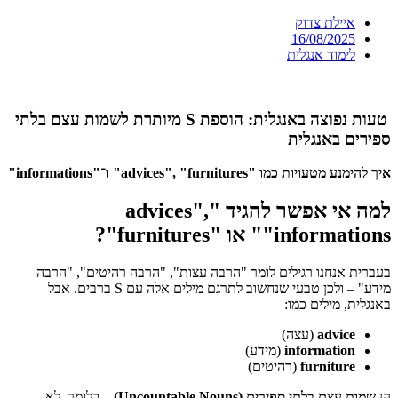
איילת צדוק
16/08/2025
לימוד אנגלית
טעות נפוצה באנגלית: הוספת S מיותרת לשמות עצם בלתי
ספירים באנגלית
איך להימנע מטעויות כמו "advices", "furnitures" ו־"informations"
למה אי אפשר להגיד "advices",
"informations" או "furnitures"?
בעברית אנחנו רגילים לומר "הרבה עצות", "הרבה רהיטים", "הרבה
מידע" – ולכן טבעי שנחשוב לתרגם מילים אלה עם S ברבים. אבל
באנגלית, מילים כמו:
advice
(עצה)
information
(מידע)
furniture
(רהיטים)
הן
שמות עצם בלתי ספירים (Uncountable Nouns)
– כלומר, לא