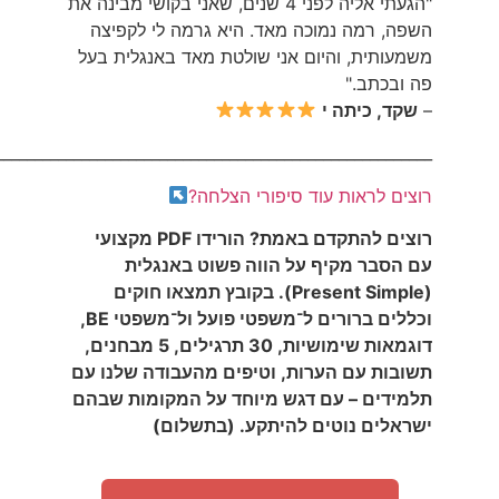
"הגעתי אליה לפני 4 שנים, שאני בקושי מבינה את
השפה, רמה נמוכה מאד. היא גרמה לי לקפיצה
משמעותית, והיום אני שולטת מאד באנגלית בעל
פה ובכתב."
–
שקד, כיתה י
________________________________________________________
רוצים לראות עוד סיפורי הצלחה?
רוצים להתקדם באמת? הורידו PDF מקצועי
עם הסבר מקיף על הווה פשוט באנגלית
(Present Simple). בקובץ תמצאו חוקים
וכללים ברורים ל־משפטי פועל ול־משפטי BE,
דוגמאות שימושיות, 30 תרגילים, 5 מבחנים,
תשובות עם הערות, וטיפים מהעבודה שלנו עם
תלמידים – עם דגש מיוחד על המקומות שבהם
ישראלים נוטים להיתקע. (בתשלום)