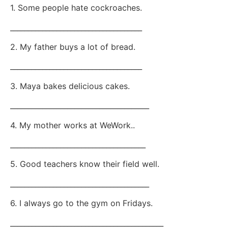
1. Some people hate cockroaches.
_____________________________________
2. My father buys a lot of bread.
_____________________________________
3. Maya bakes delicious cakes.
_______________________________________
4. My mother works at WeWork..
______________________________________
5. Good teachers know their field well.
_______________________________________
6. I always go to the gym on Fridays.
___________________________________________