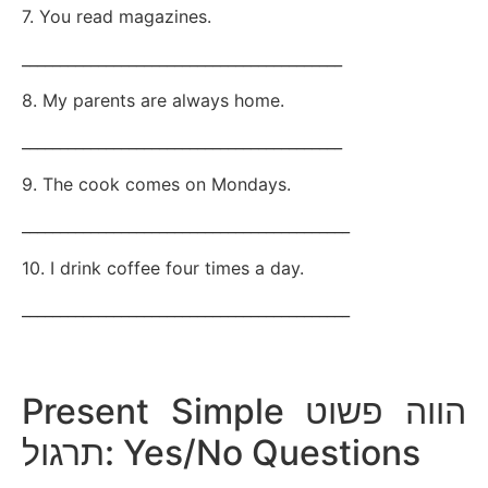
7. You read magazines.
__________________________________________
8. My parents are always home.
__________________________________________
9. The cook comes on Mondays.
___________________________________________
10. I drink coffee four times a day.
___________________________________________
Present Simple הווה פשוט
תרגול: Yes/No Questions