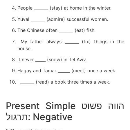
People _______ (stay) at home in the winter.
Yuval _______ (admire) successful women.
The Chinese often _______ (eat) fish.
My father always _______ (fix) things in the
house.
It never _____ (snow) in Tel Aviv.
Hagay and Tamar ______ (meet) once a week.
I _______ (read) a book three times a week.
Present Simple הווה פשוט
תרגול: Negative