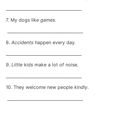
_____________________________________
7. My dogs like
games
.
_____________________________________
8.
Accidents
happen every day.
_____________________________________
9.
Little kids
make a lot of noise.
_____________________________________
10. They welcome new people
kindly
.
_____________________________________