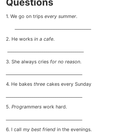
Questions
1. We go on trips
every summer
.
_____________________________________
2. He works
in a cafe
.
_____________________________________
3. She always cries
for no reason
.
_____________________________________
4. He bakes
three
cakes every Sunday
_____________________________________
5.
Programmers
work hard.
_____________________________________
6. I call
my best friend
in the evenings.