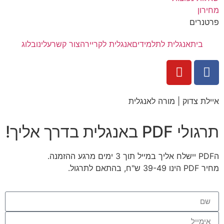
מחירון
פרטנרים
בית
אנגלית לתלמידים
אנגלית לקריירה
צור קשר
עלינו
בלוג
איילת צדוק | מורה לאנגלית
תרגולי PDF באנגלית בדרך אליך!
הPDF יישלח אליך במייל תוך 3 ימים מרגע ההזמנה.
מחיר PDF הינו 39-49 ש"ח, בהתאם לתרגול.