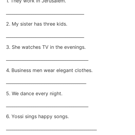
1. They work in Jerusalem.
_____________________________________
2. My sister has three kids.
_____________________________________
3. She watches TV in the evenings.
_______________________________________
4. Business men wear elegant clothes.
______________________________________
5. We dance every night.
_______________________________________
6. Yossi sings happy songs.
___________________________________________