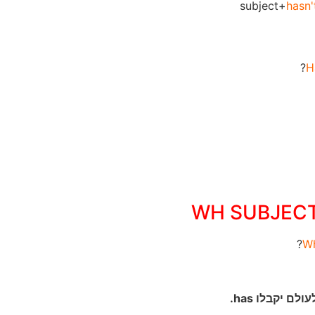
subject+
hasn'
H
W