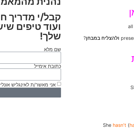
נהנית מהמאמר
קבל/י מדריך חי
ועוד טיפים שי
all
שלך!
ולהצליח במבחן
?
שם מלא
כתובת אימייל
אני מאשר/ת לאינגליש אונליין
S
She
hasn't
(
h