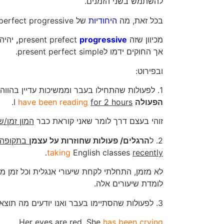
להשתמש בשני הזמנים.
בכל זאת, מה
היחודיות
של present perfect progressive?
מכיוון שזה present prefect
progressive
,
יהיה
אך החוקים ידמו לpresent perfect simple.
ובפירוט:
1. לפעולות שהתחילו בעבר וממשיכות עדיין בהווה
הפעולה
I
for 2 hours
have been reading
.
זוהי בעצם דרך לומר שאני קוראת כבר
המון זמן/ש
2. ל
הרגלים/ פעולות שחוזרות על עצמן
בתקופה 
.
taking
English classes
recently
לא מזמן, התחלתי לקחת שיעורי אנגלית וכל זמן מ
לומדת שיעורים אלה.
3. לפעולות שהסתיימו בעבר ואנו יודעים מה תוצאותיהן, בהווה.
.
Her eyes are red
. She
has been crying