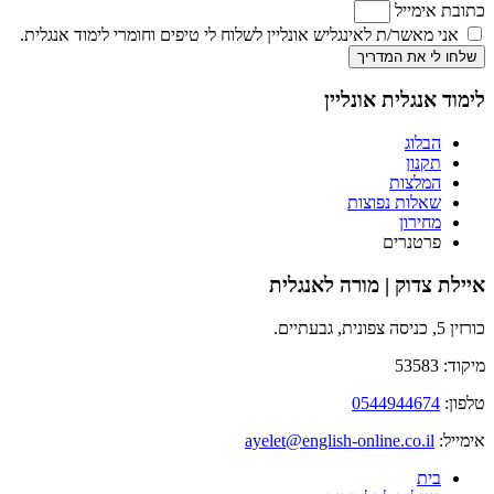
כתובת אימייל
אני מאשר/ת לאינגליש אונליין לשלוח לי טיפים וחומרי לימוד אנגלית.
שלחו לי את המדריך
לימוד אנגלית אונליין
הבלוג
תקנון
המלצות
שאלות נפוצות
מחירון
פרטנרים
איילת צדוק | מורה לאנגלית
כורזין 5, כניסה צפונית, גבעתיים.
מיקוד: 53583
טלפון:
0544944674
אימייל:
ayelet@english-online.co.il
בית