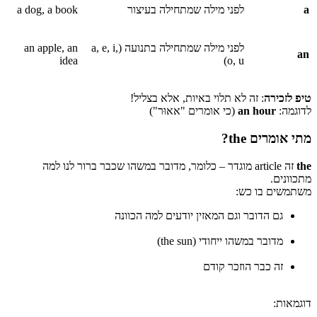
a
לפני מילה שמתחילה בעיצור
a dog, a book
לפני מילה שמתחילה בתנועה (a, e, i,
an apple, an
an
idea
o, u)
טיפ לזכירה
: זה לא תלוי באיות, אלא בצליל!
לדוגמה:
an hour
(כי אומרים "אאוּר")
מתי אומרים the?
the
זה article מוגדר – כלומר, מדובר במשהו שכבר ברור לנו למה
מתכוונים.
משתמשים בו כש:
גם הדובר וגם המאזין יודעים למה הכוונה
מדובר במשהו ייחודי (the sun)
זה כבר הוזכר קודם
דוגמאות: