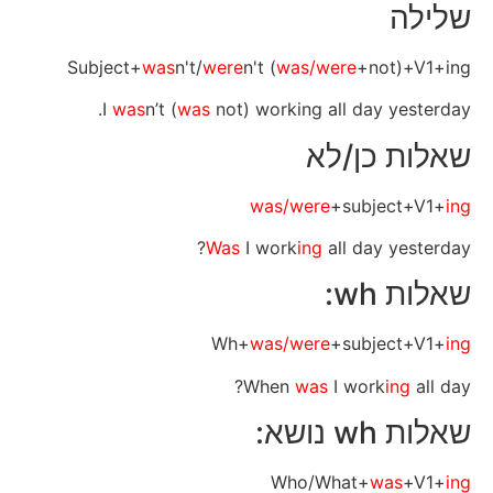
שלילה
Subject+
was
n't/
were
n't (
was/were
+not)+V1+ing
I
was
n’t (
was
not) working all day yesterday.
שאלות כן/לא
was/were
+subject+V1+
ing
Was
I work
ing
all day yesterday?
שאלות wh:
Wh+
was/were
+subject+V1+
ing
When
was
I work
ing
all day?
שאלות wh נושא:
Who/What+
was
+V1+
ing