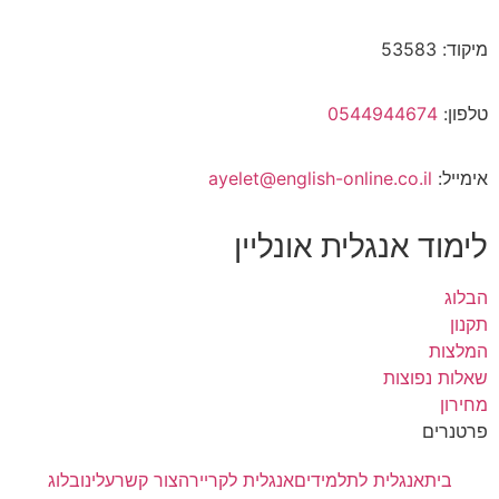
מיקוד: 53583
טלפון:
0544944674
אימייל:
ayelet@english-online.co.il
לימוד אנגלית אונליין
הבלוג
תקנון
המלצות
שאלות נפוצות
מחירון
פרטנרים
בית
אנגלית לתלמידים
אנגלית לקריירה
צור קשר
עלינו
בלוג