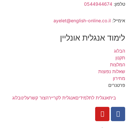
טלפון:
0544944674
אימייל:
ayelet@english-online.co.il
לימוד אנגלית אונליין
הבלוג
תקנון
המלצות
שאלות נפוצות
מחירון
פרטנרים
בית
אנגלית לתלמידים
אנגלית לקריירה
צור קשר
עלינו
בלוג