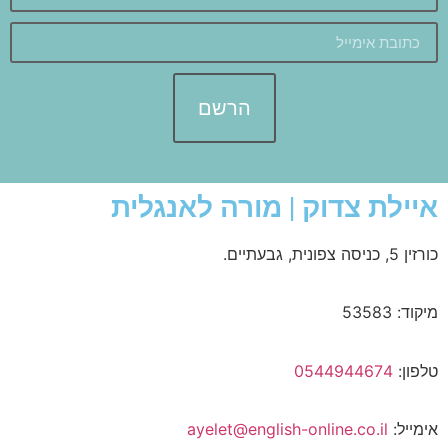
הרשם
איילת צדוק | מורה לאנגלית
כורזין 5, כניסה צפונית, גבעתיים.
מיקוד: 53583
טלפון:
0544944674
אימייל:
ayelet@english-online.co.il