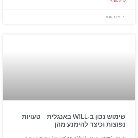
קרא עוד »
אין תגובות
שימוש נכון ב‑WILL באנגלית – טעויות
נפוצות וכיצד להימנע מהן
מדריך לשימוש נכון ב‑WILL באנגלית בחלקי משפט שונים