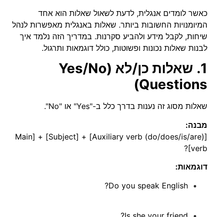
כאשר לומדים אנגלית, לדעת לשאול שאלות הוא אחד
המיומנויות החשובות ביותר. שאלות באנגלית מאפשרות לנהל
שיחות, לקבל מידע ולהביע סקרנות. במדריך הזה נלמד איך
לבנות שאלות נכונות ופשוטות, כולל דוגמאות ותרגול.
1. שאלות כן/לא (Yes/No
Questions)
שאלות מסוג זה נענות בדרך כלל ב-"Yes" או "No".
מבנה:
[Auxiliary verb (do/does/is/are)] + [Subject] + [Main
verb]?
דוגמאות:
Do you speak English?
Is she your friend?